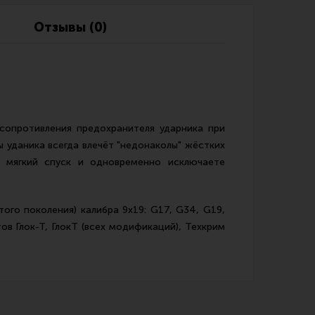
Обзоры
Фотоотчеты
Отзывы (0)
 сопротивления предохранителя ударника при
ы уданика всегда влечёт "недонаколы" жёстких
и мягкий спуск и одновременно исключаете
ого поколения) калибра 9x19: G17, G34, G19,
в Глок-Т, ГлокТ (всех модификаций), Техкрим