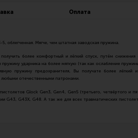
Все разделы
Новости
Мероприятия
авка
Оплата
5, облегченная. Мягче, чем штатная заводская пружина.
 получить более комфортный и лёгкий спуск, путём снижения
м пружину ударника на более мягкую (так как ослабление пружин
тивную пружину предохранителя, Вы получате более лёгкий 
е любыми отечественными патронами.
истолетов Glock Gen3, Gen4, Gen5 (третьего, четвёртого и пят
ии G43, G43X, G48. А так же для всех травматических пистолето