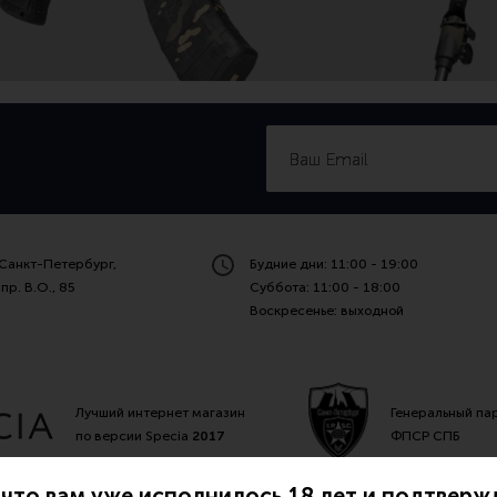
Санкт-Петербург,
Будние дни: 11:00 - 19:00
пр. В.О., 85
Суббота: 11:00 - 18:00
Воскресенье: выходной
Лучший интернет магазин
Генеральный па
по версии Specia
2017
ФПСР СПБ
что вам уже исполнилось 18 лет и подтвержд