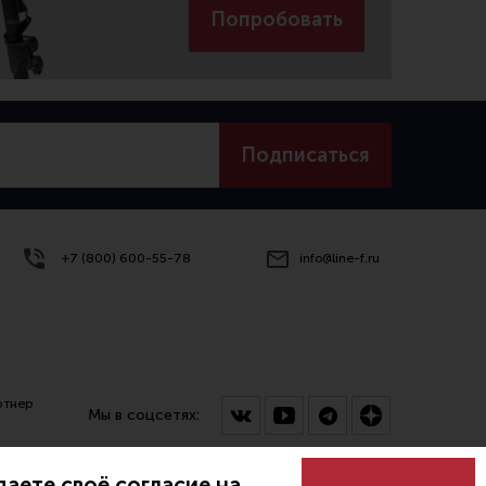
Попробовать
Подписаться
+7 (800) 600-55-78
info@line-f.ru
ртнер
Мы в соцсетях:
аете своё согласие на