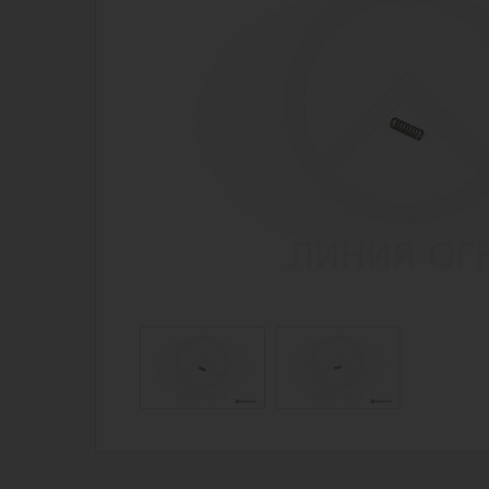
Магазин для тех, кто стреляет
Каталог товаров для стрельбы
Снаряжение для IPSC
Экипировка
Кобуры для IPSC
Пневматика
Паучеры и патронташи
Стрелковые 
Ремни для IPSC
Стрелковые 
Стрелковые таймеры
Кобуры
Холощение и тренировки
Подсумки
Другие аксессуары IPSC
Перчатки