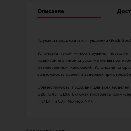
Линия Огня Медиа
Описание
Дост
Пружина предохранителя ударника Glock Gen3-
Установка такой мягкой пружины, позволяет
поднятии его тягой спуска. Не меняя при это
отечественных капсюлей). Установив спор
возможность осечек и задержек при стрельб
Совместимость: подходит для всех моделей п
G26, G45, G19Х. Включая пистолеты слим-сер
ТК717Т и СХП Norinco NP7.