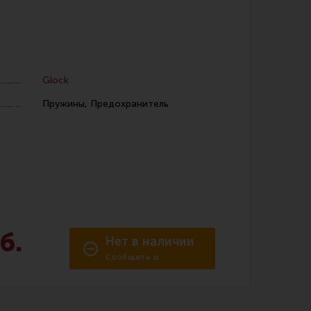
Glock
Пружины, Предохранитель
 уход за оружием и релоадинг
ая химия
енты и другие аксессуары
 и наборы для чистки
 вишеры, переходники
б.
Нет в наличии
Сообщить о
нг
поступлении