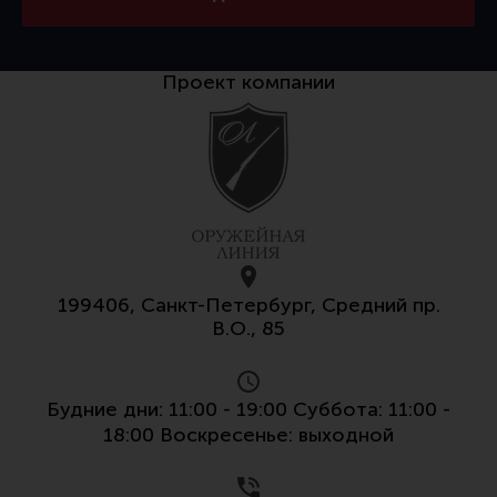
Тактическая медицина
Чехлы, рюкзаки, сумки
Проект компании
Фонари
Прочее снаряжение
Чистка, уход за оружием и релоадинг
Оружейная химия
Инструменты и другие аксессуары
Шомполы и наборы для чистки
199406, Санкт-Петербург, Средний пр.
Ершики, вишеры, переходники
В.О., 85
Патчи
Релоадинг
Будние дни: 11:00 - 19:00 Суббота: 11:00 -
18:00 Воскресенье: выходной
Линия Огня Медиа