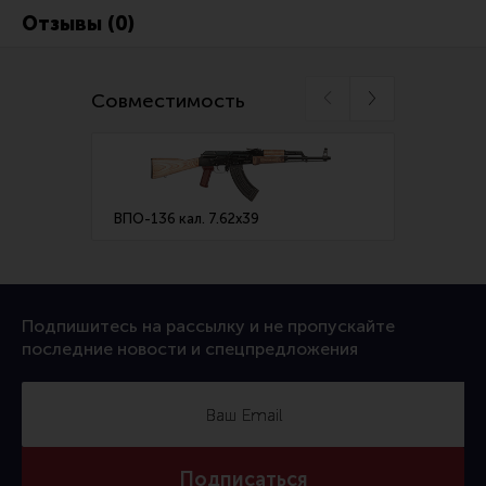
Ремни для IPSC
Отзывы (0)
Стрелковые таймеры
Холощение и тренировки
Совместимость
Другие аксессуары IPSC
Экипировка
Пневматика
ВПО-136 кал. 7.62х39
ВПО-2
Стрелковые очки
Стрелковые наушники
Кобуры
Подпишитесь на рассылку и не пропускайте
Подсумки
последние новости и спецпредложения
Перчатки
Разгрузочные системы и защита
Защита головы
Подписаться