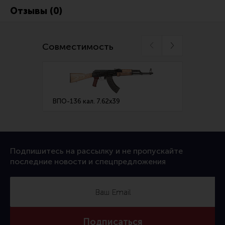
Ремни для IPSC
Отзывы (0)
Стрелковые таймеры
Холощение и тренировки
Совместимость
Другие аксессуары IPSC
Экипировка
Пневматика
ВПО-136 кал. 7.62х39
ВПО-2
Стрелковые очки
Стрелковые наушники
Кобуры
Подпишитесь на рассылку и не пропускайте
Подсумки
последние новости и спецпредложения
Перчатки
Разгрузочные системы и защита
Защита головы
Подписаться