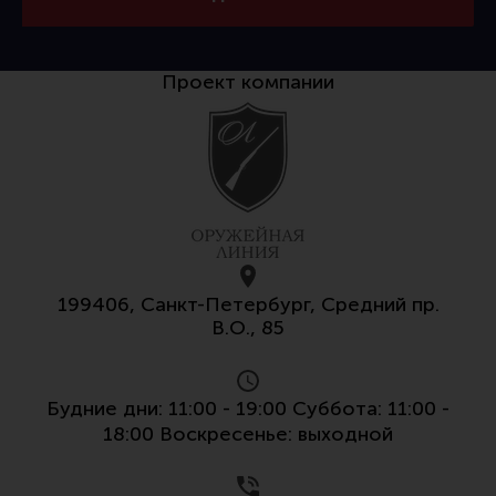
Тактическая медицина
Чехлы, рюкзаки, сумки
Проект компании
Фонари
Прочее снаряжение
Чистка, уход за оружием и релоадинг
Оружейная химия
Инструменты и другие аксессуары
Шомполы и наборы для чистки
199406, Санкт-Петербург, Средний пр.
Ершики, вишеры, переходники
В.О., 85
Патчи
Релоадинг
Будние дни: 11:00 - 19:00 Суббота: 11:00 -
18:00 Воскресенье: выходной
Линия Огня Медиа