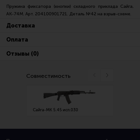
Ремни для IPSC
Пружина фиксатора (кнопки) складного приклада Сайга,
АК-74М. Арт. 204100901721. Деталь №42 на взрыв-схеме.
Стрелковые таймеры
Холощение и тренировки
Доставка
Другие аксессуары IPSC
Оплата
Экипировка
Отзывы (0)
Пневматика
Стрелковые очки
Совместимость
Стрелковые наушники
Кобуры
Подсумки
Сайга-МК 5.45 исп.030
Сайга-
Перчатки
Разгрузочные системы и защита
Защита головы