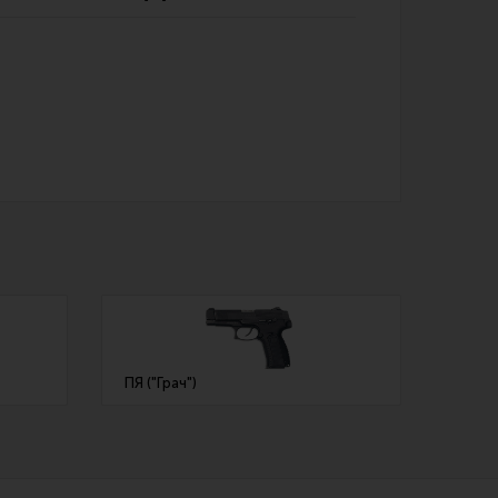
Обзоры
Фотоотчеты
ПЯ ("Грач")