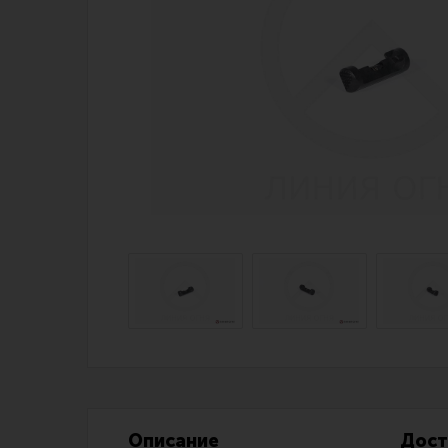
Магазин для тех, кто стреляет
Каталог товаров для стрельбы
Снаряжение для IPSC
Экипировка
Кобуры для IPSC
Пневматика
Паучеры и патронташи
Стрелковые 
Ремни для IPSC
Стрелковые 
Стрелковые таймеры
Кобуры
Холощение и тренировки
Подсумки
Другие аксессуары IPSC
Перчатки
Описание
Дост