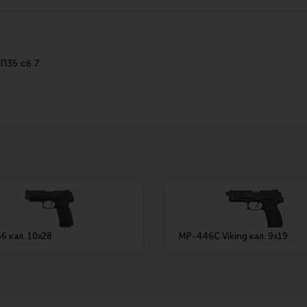
Все разделы
Новости
Мероприятия
6П35 сб.7
6 кал. 10х28
МР-446С Viking кал. 9х19