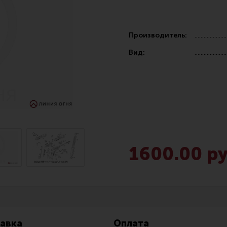
Производитель:
Вид:
Чистка,
Разгрузочные системы и защита
Оружейн
очки
Защита головы
Инструм
наушники
Тактическая медицина
Шомполы
1600.00 ру
Чехлы, рюкзаки, сумки
Ершики,
Фонари
Патчи
Прочее снаряжение
Релоади
авка
Оплата