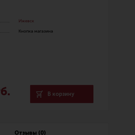
Ижевск
Кнопка магазина
 уход за оружием и релоадинг
ая химия
енты и другие аксессуары
 и наборы для чистки
б.
 вишеры, переходники
В корзину
нг
Отзывы (0)