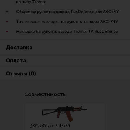
по типу Tromix
Все разделы
Объёмная рукоятка взвода RusDefense для АКС74У
Новости
Тактическая накладка на рукоять затвора АКС-74У
Мероприятия
Накладка на рукоять взвода Tromix‑TА RusDefense
Обзоры
Доставка
Фотоотчеты
Оплата
Отзывы (0)
Совместимость
АКС-74У кал. 5.45х39