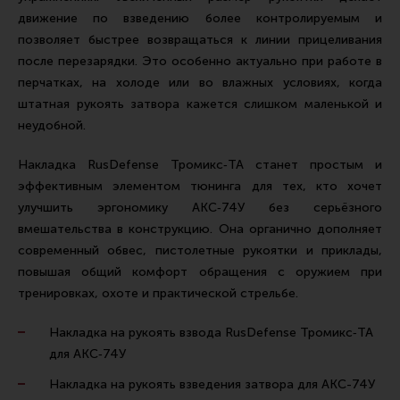
Тактическая медицина
движение по взведению более контролируемым и
Чехлы, рюкзаки, сумки
позволяет быстрее возвращаться к линии прицеливания
после перезарядки. Это особенно актуально при работе в
Фонари
перчатках, на холоде или во влажных условиях, когда
Прочее снаряжение
штатная рукоять затвора кажется слишком маленькой и
неудобной.
Чистка, уход за оружием и релоадинг
Оружейная химия
Накладка RusDefense Тромикс‑ТА станет простым и
эффективным элементом тюнинга для тех, кто хочет
Инструменты и другие аксессуары
улучшить эргономику АКС‑74У без серьёзного
Шомполы и наборы для чистки
вмешательства в конструкцию. Она органично дополняет
современный обвес, пистолетные рукоятки и приклады,
Ершики, вишеры, переходники
повышая общий комфорт обращения с оружием при
Патчи
тренировках, охоте и практической стрельбе.
Релоадинг
Накладка на рукоять взвода RusDefense Тромикс‑ТА
для АКС‑74У
Линия Огня Медиа
Накладка на рукоять взведения затвора для АКС-74У