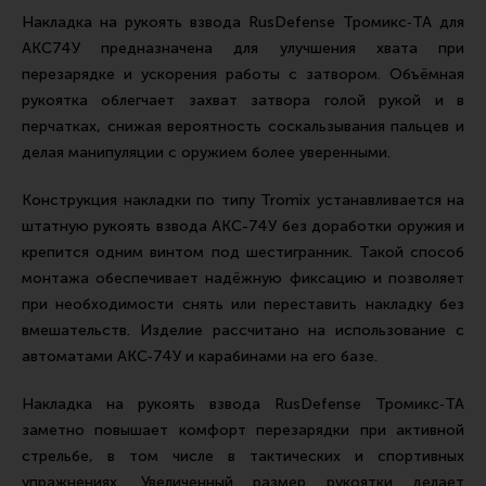
Ремни для IPSC
Накладка на рукоять взвода RusDefense Тромикс‑ТА для
АКС74У предназначена для улучшения хвата при
Стрелковые таймеры
перезарядке и ускорения работы с затвором. Объёмная
Холощение и тренировки
рукоятка облегчает захват затвора голой рукой и в
Другие аксессуары IPSC
перчатках, снижая вероятность соскальзывания пальцев и
делая манипуляции с оружием более уверенными.
Экипировка
Пневматика
Конструкция накладки по типу Tromix устанавливается на
штатную рукоять взвода АКС-74У без доработки оружия и
Стрелковые очки
крепится одним винтом под шестигранник. Такой способ
Стрелковые наушники
монтажа обеспечивает надёжную фиксацию и позволяет
при необходимости снять или переставить накладку без
Кобуры
вмешательств. Изделие рассчитано на использование с
Подсумки
автоматами АКС‑74У и карабинами на его базе.
Перчатки
Накладка на рукоять взвода RusDefense Тромикс‑ТА
Разгрузочные системы и защита
заметно повышает комфорт перезарядки при активной
стрельбе, в том числе в тактических и спортивных
Защита головы
упражнениях. Увеличенный размер рукоятки делает