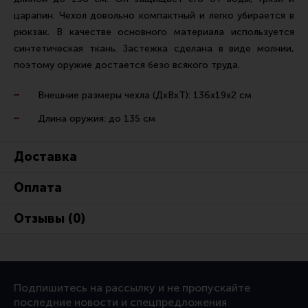
Ремни для IPSC
царапин. Чехол довольно компактный и легко убирается в
Стрелковые таймеры
рюкзак. В качестве основного материала используется
синтетическая ткань. Застежка сделана в виде молнии,
Холощение и тренировки
поэтому оружие достается безо всякого труда.
Другие аксессуары IPSC
Внешние размеры чехла (ДхВхТ): 136х19х2 см
Экипировка
Длина оружия: до 135 см
Пневматика
Стрелковые очки
Доставка
Стрелковые наушники
Оплата
Кобуры
Отзывы (0)
Подсумки
Перчатки
Разгрузочные системы и защита
Подпишитесь на рассылку и не пропускайте
Защита головы
последние новости и спецпредложения