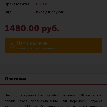
Производитель:
ВЕКТОР
Сошки
Вид:
Чехол для оружия
Антабки и ремни
Фонари и ЛЦУ
1480.00 руб.
Тюнинг для пистолетов
Идеи для подарков
Нет в наличии
Все разделы
Сообщить о поступлении
Магазин для тех, кто стреляет
Каталог товаров для стрельбы
Описание
Снаряжение для IPSC
Кобуры для IPSC
Чехол для оружия Вектор М-21 зеленый, 138 см - это
легкий чехол, предназначенный для переноски оружия
Паучеры и патронташи
длиной до 136 см. Он защищает его от воды, грязи и