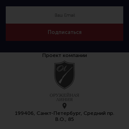
Тактическая медицина
Чехлы, рюкзаки, сумки
Фонари
Прочее снаряжение
Подписаться
Чистка, уход за оружием и релоадинг
Оружейная химия
Проект компании
Инструменты и другие аксессуары
Шомполы и наборы для чистки
Ершики, вишеры, переходники
Патчи
Релоадинг
199406, Санкт-Петербург, Средний пр.
В.О., 85
Линия Огня Медиа