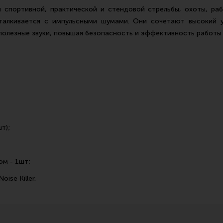
для спортивной, практической и стендовой стрельбы, охоты, р
сталкивается с импульсными шумами. Они сочетают высокий 
олезные звуки, повышая безопасность и эффективность работы
т);
м - 1шт;
se Killer.