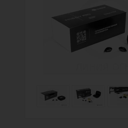
Магазин для тех, кто стреляет
Каталог товаров для стрельбы
Снаряжение для IPSC
Экипировка
Кобуры для IPSC
Пневматика
Паучеры и патронташи
Стрелковые 
Ремни для IPSC
Стрелковые 
Стрелковые таймеры
Кобуры
Холощение и тренировки
Подсумки
Другие аксессуары IPSC
Перчатки