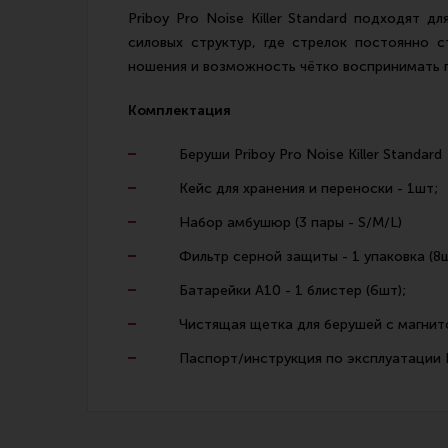
Priboy Pro Noise Killer Standard подходят 
силовых структур, где стрелок постоянно 
ношения и возможность чётко воспринимать п
Комплектация
Беруши Priboy Pro Noise Killer Standard
Кейс для хранения и переноски - 1шт;
Набор амбушюр (3 пары - S/M/L)
Фильтр серной защиты - 1 упаковка (8ш
Батарейки А10 - 1 блистер (6шт);
Чистящая щетка для берушей с магнито
Паспорт/инструкция по эксплуатации Noi