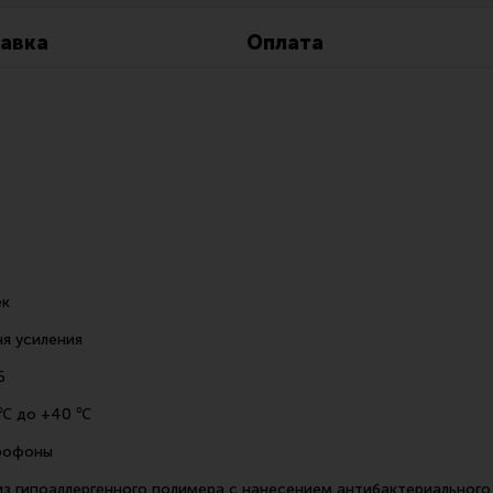
Все разделы
Новости
Мероприятия
авка
Оплата
ек
я усиления
Б
 ℃ до +40 ℃
рофоны
 гипоаллергенного полимера с нанесением антибактериального