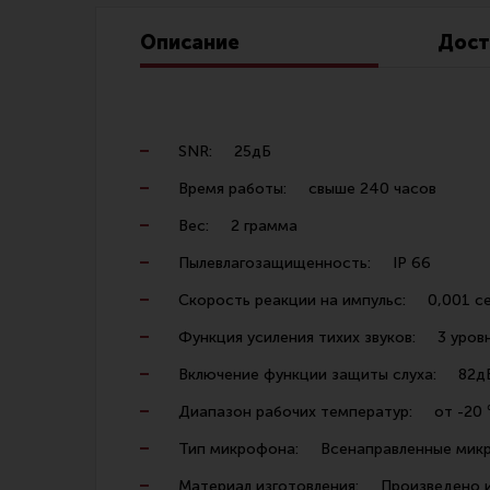
Линия Огня Медиа
Описание
Дост
SNR: 25дБ
Время работы: свыше 240 часов
Вес: 2 грамма
Пылевлагозащищенность: IP 66
Скорость реакции на импульс: 0,001 с
Функция усиления тихих звуков: 3 уровн
Включение функции защиты слуха: 82д
Диапазон рабочих температур: от -20
Тип микрофона: Всенаправленные мик
Материал изготовления: Произведено из