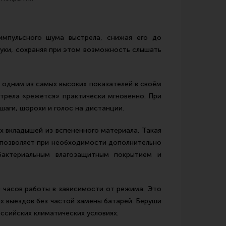
 импульсного шума выстрела, снижая его до
вуки, сохраняя при этом возможность слышать
 одним из самых высоких показателей в своём
стрела «режется» практически мгновенно. При
шаги, шорохи и голос на дистанции.
х вкладышей из вспененного материала. Такая
и позволяет при необходимости дополнительно
ибактериальным влагозащитным покрытием и
 часов работы в зависимости от режима. Это
ьих выездов без частой замены батарей. Беруши
оссийских климатических условиях.