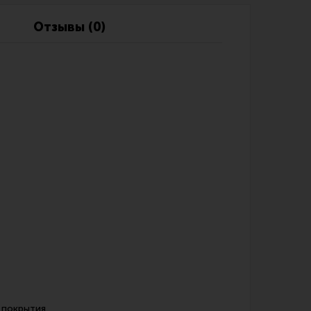
Обзоры
Фотоотчеты
Отзывы (0)
 покрытия