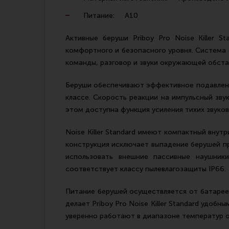
Питание: А10
Активные беруши Priboy Pro Noise Killer 
комфортного и безопасного уровня. Система 
команды, разговор и звуки окружающей обста
Беруши обеспечивают эффективное подавление
классе. Скорость реакции на импульсный зву
этом доступна функция усиления тихих звуков
Noise Killer Standard имеют компактный вну
конструкция исключает выпадение берушей пр
использовать внешние пассивные наушники
соответствует классу пылевлагозащиты IP66.
Питание берушей осуществляется от батарее
делает Priboy Pro Noise Killer Standard удоб
уверенно работают в диапазоне температур от