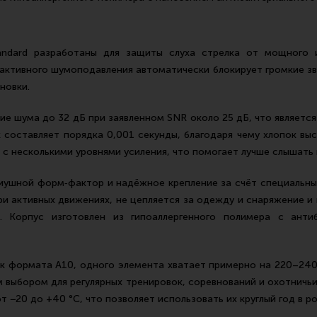
Standard разработаны для защиты слуха стрелка от мощного
активного шумоподавления автоматически блокирует громкие з
новки.
 шума до 32 дБ при заявленном SNR около 25 дБ, что является
к составляет порядка 0,001 секунды, благодаря чему хлопок вы
 с несколькими уровнями усиления, что помогает лучше слышать 
триушной форм‑фактор и надёжное крепление за счёт специальны
и активных движениях, не цепляется за одежду и снаряжение 
. Корпус изготовлен из гипоаллергенного полимера с ант
к формата A10, одного элемента хватает примерно на 220–240
ным выбором для регулярных тренировок, соревнований и охотнич
 −20 до +40 °C, что позволяет использовать их круглый год в р