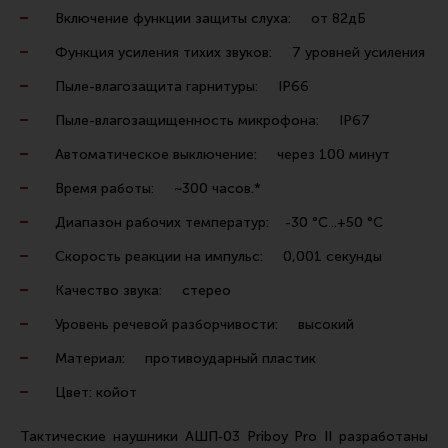
Ремни для IPSC
Включение функции защиты слуха: от 82дБ
Стрелковые таймеры
Функция усиления тихих звуков: 7 уровней усиления
Холощение и тренировки
Пыле-влагозащита гарнитуры: IP66
Другие аксессуары IPSC
Пыле-влагозащищенность микрофона: IP67
Экипировка
Автоматическое выключение: через 100 минут
Пневматика
Время работы: ~300 часов.*
Стрелковые очки
Диапазон рабочих температур: -30 °С...+50 °С
Стрелковые наушники
Скорость реакции на импульс: 0,001 секунды
Кобуры
Качество звука: стерео
Подсумки
Уровень речевой разборчивости: высокий
Перчатки
Материал: противоударный пластик
Разгрузочные системы и защита
Цвет: койот
Защита головы
Тактические наушники АШП‑03 Priboy Pro II разработаны