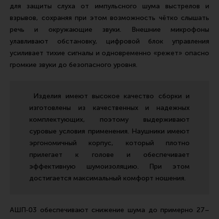
Тактическая медицина
для защиты слуха от импульсного шума выстрелов и
взрывов, сохраняя при этом возможность чётко слышать
Чехлы, рюкзаки, сумки
речь и окружающие звуки. Внешние микрофоны
Фонари
улавливают обстановку, цифровой блок управления
усиливает тихие сигналы и одновременно «режет» опасно
Прочее снаряжение
громкие звуки до безопасного уровня.
Чистка, уход за оружием и релоадинг
Оружейная химия
Изделия имеют высокое качество сборки и
Инструменты и другие аксессуары
изготовлены из качественных и надежных
комплектующих, поэтому выдерживают
Шомполы и наборы для чистки
суровые условия применения. Наушники имеют
Ершики, вишеры, переходники
эргономичный корпус, который плотно
Патчи
прилегает к голове и обеспечивает
эффективную шумоизоляцию. При этом
Релоадинг
достигается максимальный комфорт ношения.
Линия Огня Медиа
АШП‑03 обеспечивают снижение шума до примерно 27–