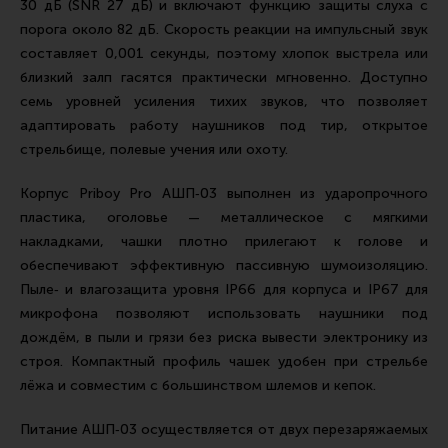
30 дБ (SNR 27 дБ) и включают функцию защиты слуха с
Все разделы
порога около 82 дБ. Скорость реакции на импульсный звук
составляет 0,001 секунды, поэтому хлопок выстрела или
Новости
близкий залп гасятся практически мгновенно. Доступно
Мероприятия
семь уровней усиления тихих звуков, что позволяет
адаптировать работу наушников под тир, открытое
Обзоры
стрельбище, полевые учения или охоту.
Фотоотчеты
Корпус Priboy Pro АШП‑03 выполнен из ударопрочного
пластика, оголовье — металлическое с мягкими
накладками, чашки плотно прилегают к голове и
обеспечивают эффективную пассивную шумоизоляцию.
Пыле‑ и влагозащита уровня IP66 для корпуса и IP67 для
микрофона позволяют использовать наушники под
дождём, в пыли и грязи без риска вывести электронику из
строя. Компактный профиль чашек удобен при стрельбе
лёжа и совместим с большинством шлемов и кепок.
Питание АШП‑03 осуществляется от двух перезаряжаемых