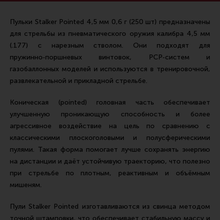
Ремни для IPSC
Пульки Stalker Pointed 4,5 мм 0,6 г (250 шт) предназначены
Стрелковые таймеры
для стрельбы из пневматического оружия калибра 4,5 мм
Холощение и тренировки
(.177) с нарезным стволом. Они подходят для
Другие аксессуары IPSC
пружинно‑поршневых винтовок, PCP‑систем и
газобаллонных моделей и используются в тренировочной,
Экипировка
развлекательной и прикладной стрельбе.
Пневматика
Коническая (pointed) головная часть обеспечивает
Стрелковые очки
улучшенную проникающую способность и более
Стрелковые наушники
агрессивное воздействие на цель по сравнению с
классическими плоскоголовыми и полусферическими
Кобуры
пулями. Такая форма помогает лучше сохранять энергию
Подсумки
на дистанции и даёт устойчивую траекторию, что полезно
при стрельбе по плотным, реактивным и объёмным
Перчатки
мишеням.
Разгрузочные системы и защита
Пули Stalker Pointed изготавливаются из свинца методом
Защита головы
точной штамповки, что обеспечивает стабильную массу и