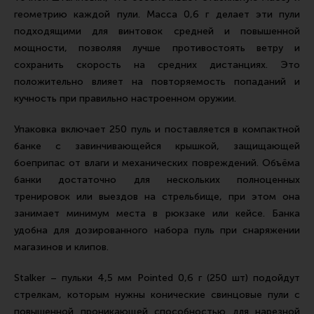
Тактическая медицина
геометрию каждой пули. Масса 0,6 г делает эти пули
Чехлы, рюкзаки, сумки
подходящими для винтовок средней и повышенной
мощности, позволяя лучше противостоять ветру и
Фонари
сохранить скорость на средних дистанциях. Это
Прочее снаряжение
положительно влияет на повторяемость попаданий и
кучность при правильно настроенном оружии.
Чистка, уход за оружием и релоадинг
Оружейная химия
Упаковка включает 250 пуль и поставляется в компактной
банке с завинчивающейся крышкой, защищающей
Инструменты и другие аксессуары
боеприпас от влаги и механических повреждений. Объёма
Шомполы и наборы для чистки
банки достаточно для нескольких полноценных
тренировок или выездов на стрельбище, при этом она
Ершики, вишеры, переходники
занимает минимум места в рюкзаке или кейсе. Банка
Патчи
удобна для дозированного набора пуль при снаряжении
Релоадинг
магазинов и клипов.
Stalker – пульки 4,5 мм Pointed 0,6 г (250 шт) подойдут
Линия Огня Медиа
стрелкам, которым нужны конические свинцовые пули с
повышенной проникающей способностью для нарезной