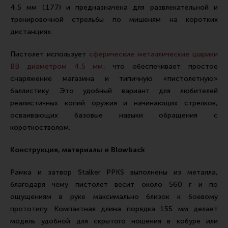
4,5 мм (.177) и предназначена для развлекательной и
Все разделы
тренировочной стрельбы по мишеням на коротких
Новости
дистанциях.
Мероприятия
Пистолет использует
сферические металлические шарики
Обзоры
BB диаметром 4,5 мм
, что обеспечивает простое
снаряжение магазина и типичную «пистолетную»
Фотоотчеты
баллистику. Это удобный вариант для любителей
реалистичных копий оружия и начинающих стрелков,
осваивающих базовые навыки обращения с
короткостволом.
Конструкция, материалы и Blowback
Рамка и затвор Stalker PPKS выполнены из металла,
благодаря чему пистолет весит около 560 г и по
ощущениям в руке максимально близок к боевому
прототипу. Компактная длина порядка 155 мм делает
модель удобной для скрытого ношения в кобуре или