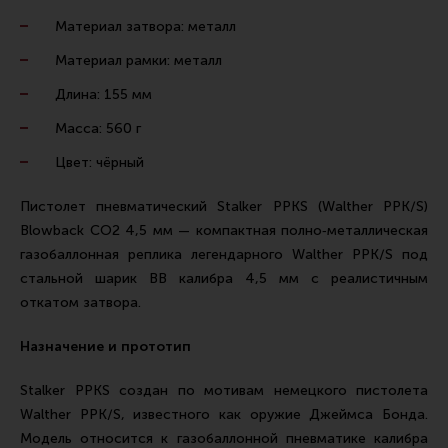
Тактическая медицина
Материал затвора: металл
Чехлы, рюкзаки, сумки
Материал рамки: металл
Фонари
Длина: 155 мм
Прочее снаряжение
Масса: 560 г
Чистка, уход за оружием и релоадинг
Цвет: чёрный
Оружейная химия
Пистолет пневматический Stalker PPKS (Walther PPK/S)
Инструменты и другие аксессуары
Blowback CO2 4,5 мм — компактная полно‑металлическая
Шомполы и наборы для чистки
газобаллонная реплика легендарного Walther PPK/S под
стальной шарик BB калибра 4,5 мм с реалистичным
Ершики, вишеры, переходники
откатом затвора.
Патчи
Назначение и прототип
Релоадинг
Stalker PPKS создан по мотивам немецкого пистолета
Walther PPK/S, известного как оружие Джеймса Бонда.
Линия Огня Медиа
Модель относится к газобаллонной пневматике калибра