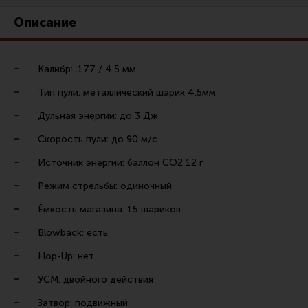
Ремни для IPSC
Описание
Стрелковые таймеры
Холощение и тренировки
Калибр: .177 / 4.5 мм
Другие аксессуары IPSC
Тип пули: металлический шарик 4.5мм
Экипировка
Дульная энергии: до 3 Дж
Пневматика
Скорость пули: до 90 м/с
Стрелковые очки
Источник энергии: баллон CO2 12 г
Стрелковые наушники
Режим стрельбы: одиночный
Кобуры
Ёмкость магазина: 15 шариков
Подсумки
Blowback: есть
Перчатки
Hop-Up: нет
Разгрузочные системы и защита
УСМ: двойного действия
Защита головы
Затвор: подвижный