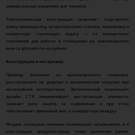
Тактическая медицина
универсальным решением для тюнинга.
Чехлы, рюкзаки, сумки
Телескопическая конструкция позволяет подстроить
Фонари
длину приклада под антропометрию стрелка, экипировку и
Прочее снаряжение
конкретную стрелковую задачу — от компактного
положения для работы в помещении до максимального
Чистка, уход за оружием и релоадинг
вылета для работы на рубеже.
Оружейная химия
Конструкция и материалы
Инструменты и другие аксессуары
Шомполы и наборы для чистки
Приклад выполнен из высокопрочного полимера,
рассчитанного на ударные и динамические нагрузки при
Ершики, вишеры, переходники
интенсивной эксплуатации. Эргономичный «рамочный»
Патчи
дизайн CTR минимизирует выступающие элементы,
снижает риск зацепа за снаряжение и при этом
Релоадинг
обеспечивает уверенный хват и комфортную вкладку.
Модель оснащена сменным полимерным затыльником, а в
Линия Огня Медиа
конструкции предусмотрены точки крепления ремня: