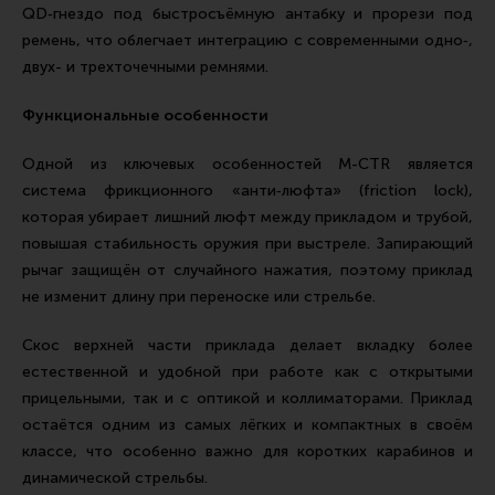
QD‑гнездо под быстросъёмную антабку и прорези под
Все разделы
ремень, что облегчает интеграцию с современными одно‑,
Новости
двух- и трехточечными ремнями.
Мероприятия
Функциональные особенности
Обзоры
Одной из ключевых особенностей М-CTR является
Фотоотчеты
система фрикционного «анти‑люфта» (friction lock),
которая убирает лишний люфт между прикладом и трубой,
повышая стабильность оружия при выстреле. Запирающий
рычаг защищён от случайного нажатия, поэтому приклад
не изменит длину при переноске или стрельбе.
Скос верхней части приклада делает вкладку более
естественной и удобной при работе как с открытыми
прицельными, так и с оптикой и коллиматорами. Приклад
остаётся одним из самых лёгких и компактных в своём
классе, что особенно важно для коротких карабинов и
динамической стрельбы.