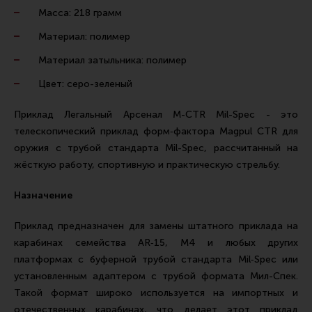
Ремни для IPSC
Масса: 218 грамм
Стрелковые таймеры
Материал: полимер
Холощение и тренировки
Материал затыльника: полимер
Другие аксессуары IPSC
Цвет: серо-зеленый
Экипировка
Приклад Легальный Арсенал M-CTR Mil-Spec - это
Пневматика
телескопический приклад форм‑фактора Magpul CTR для
оружия с трубой стандарта Mil-Spec, рассчитанный на
Стрелковые очки
жёсткую работу, спортивную и практическую стрельбу.
Стрелковые наушники
Назначение
Кобуры
Подсумки
Приклад предназначен для замены штатного приклада на
карабинах семейства AR‑15, M4 и любых других
Перчатки
платформах с буферной трубой стандарта Mil‑Spec или
Разгрузочные системы и защита
установленным адаптером с трубой формата Мил-Спек.
Такой формат широко используется на импортных и
Защита головы
отечественных карабинах, что делает этот приклад