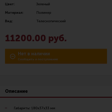
Цвет:
Зеленый
Сошки
Материал:
Полимер
Антабки и ремни
Вид:
Телескопический
Фонари и ЛЦУ
Тюнинг для пистолетов
11200.00 руб.
Идеи для подарков
Все разделы
Нет в наличии
Сообщить о поступлении
Магазин для тех, кто стреляет
Каталог товаров для стрельбы
Снаряжение для IPSC
Описание
Кобуры для IPSC
Паучеры и патронташи
Габариты: 180х37х33 мм