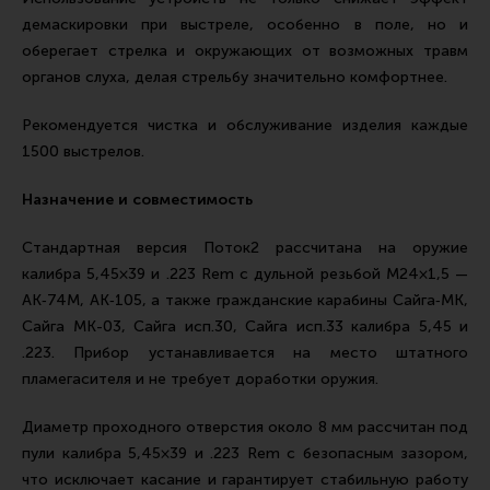
демаскировки при выстреле, особенно в поле, но и
оберегает стрелка и окружающих от возможных травм
органов слуха, делая стрельбу значительно комфортнее.
Рекомендуется чистка и обслуживание изделия каждые
1500 выстрелов.
Назначение и совместимость
Стандартная версия Поток2 рассчитана на оружие
калибра 5,45×39 и .223 Rem с дульной резьбой М24×1,5 —
АК‑74М, АК‑105, а также гражданские карабины Сайга‑МК,
Сайга МК-03, Сайга исп.30, Сайга исп.33 калибра 5,45 и
.223. Прибор устанавливается на место штатного
пламегасителя и не требует доработки оружия.
Диаметр проходного отверстия около 8 мм рассчитан под
пули калибра 5,45×39 и .223 Rem с безопасным зазором,
что исключает касание и гарантирует стабильную работу