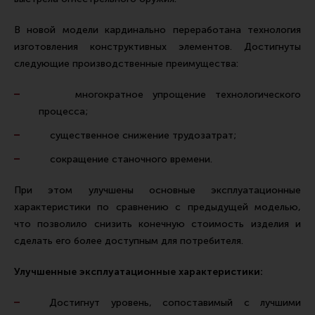
Тактическая медицина
Чехлы, рюкзаки, сумки
В новой модели кардинально переработана технология
изготовления конструктивных элементов. Достигнуты
Фонари
следующие производственные преимущества:
Прочее снаряжение
многократное упрощение технологического
Чистка, уход за оружием и релоадинг
процесса;
Оружейная химия
существенное снижение трудозатрат;
Инструменты и другие аксессуары
сокращение станочного времени.
Шомполы и наборы для чистки
При этом улучшены основные эксплуатационные
Ершики, вишеры, переходники
характеристики по сравнению с предыдущей моделью,
Патчи
что позволило снизить конечную стоимость изделия и
сделать его более доступным для потребителя.
Релоадинг
Улучшенные эксплуатационные характеристики:
Линия Огня Медиа
Достигнут уровень, сопоставимый с лучшими