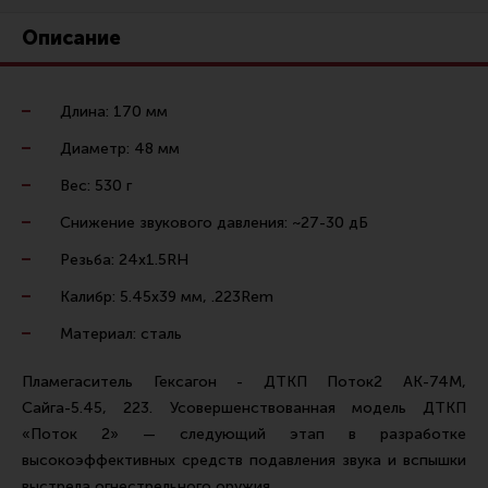
Ремни для IPSC
Описание
Стрелковые таймеры
Холощение и тренировки
Длина: 170 мм
Другие аксессуары IPSC
Диаметр: 48 мм
Экипировка
Вес: 530 г
Пневматика
Снижение звукового давления: ~27-30 дБ
Стрелковые очки
Резьба: 24х1.5RH
Стрелковые наушники
Калибр: 5.45х39 мм, .223Rem
Кобуры
Материал: сталь
Подсумки
Пламегаситель Гексагон - ДТКП Поток2 АК-74М,
Перчатки
Сайга-5.45, 223. Усовершенствованная модель ДТКП
Разгрузочные системы и защита
«Поток 2» — следующий этап в разработке
Защита головы
высокоэффективных средств подавления звука и вспышки
выстрела огнестрельного оружия.