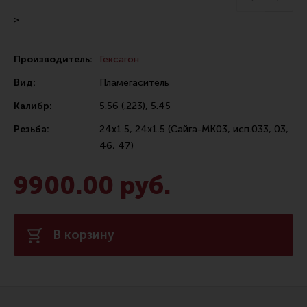
Сошки
>
Антабки и ремни
Производитель:
Гексагон
Фонари и ЛЦУ
Вид:
Пламегаситель
Тюнинг для пистолетов
Калибр:
5.56 (.223), 5.45
Идеи для подарков
Резьба:
24х1.5, 24х1.5 (Сайга-МК03, исп.033, 03,
Все разделы
46, 47)
9900.00 руб.
Магазин для тех, кто стреляет
Каталог товаров для стрельбы
В корзину
Снаряжение для IPSC
Кобуры для IPSC
Паучеры и патронташи