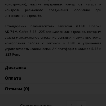
конструкции), чистку внутренних камер от нагара и
контроль резьбового соединения, особенно при
интенсивной стрельбе.
Стандартный пламегаситель Гексагон ДТКП Поток2
АК‑74М, Сайга‑5.45, .223 оптимален для стрелков, которым
важны максимальное снижение вспышки и звука выстрела,
комфортная работа с оптикой и ПНВ и улучшенная
управляемость классических АК‑платформ в калибре 5,45 и
.223 Rem.
Доставка
Оплата
Отзывы (0)
Совместимость