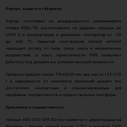
Корпус, защита и габариты
Корпус изготовлен из анодированного алюминиевого
сплава 6061‑T6, рассчитанного на ударные нагрузки до
1000 G и эксплуатацию в диапазоне температур от −30
до +60 °C. Закрытая конструкция (closed emitter)
защищает оптику от пыли, грязи, снега и механических
воздействий, а класс герметичности IPX8 позволяет
работать под дождём и в условиях высокой влажности.
Габариты прицела около 73×43×69 мм при массе 123–170
г в зависимости от комплекта креплений делают его
достаточно компактным и сбалансированным для
карабинов, полуавтоматов и гладкоствольных платформ.
Крепление и совместимость
Holosun ARO EVO SPR RD поставляется с двумя базами на
Picatinny / Weaver: низкой (около 1.05″) и высокой 1.63″