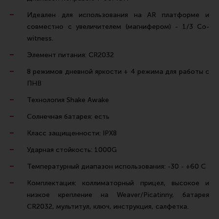
Тактическая медицина
Идеален для использования на AR платформе и
Чехлы, рюкзаки, сумки
совместно с увеличителем (магнифером) - 1/3 Co-
Фонари
witness.
Прочее снаряжение
Элемент питания: CR2032
Чистка, уход за оружием и релоадинг
8 режимов дневной яркости + 4 режима для работы с
ПНВ
Оружейная химия
Технология Shake Awake
Инструменты и другие аксессуары
Солнечная батарея: есть
Шомполы и наборы для чистки
Класс защищенности: IPX8
Ершики, вишеры, переходники
Ударная стойкость: 1000G
Патчи
Температурный диапазон использования: -30 - +60 C
Релоадинг
Комплектация: коллиматорный прицел, высокое и
низкое крепление на Weaver/Picatinny, батарея
Линия Огня Медиа
CR2032, мультитул, ключ, инструкция, салфетка.