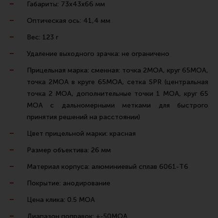
Габариты: 73х43х66 мм
Ремни для IPSC
Оптическая ось: 41,4 мм
Стрелковые таймеры
Вес: 123 г
Холощение и тренировки
Удаление выходного зрачка: не ограничено
Другие аксессуары IPSC
Прицельная марка: сменная: точка 2МОА, круг 65МОА,
Экипировка
точка 2МОА в круге 65МОА, сетка SPR (центральная
Пневматика
точка 2 MOA, дополнительные точки 1 MOA, круг 65
MOA c дальномерными метками для быстрого
Стрелковые очки
принятия решений на расстоянии)
Стрелковые наушники
Цвет прицельной марки: красная
Кобуры
Размер объектива: 26 мм
Подсумки
Материал корпуса: алюминиевый сплав 6061-T6
Перчатки
Покрытие: анодирование
Разгрузочные системы и защита
Цена клика: 0.5 MOA
Защита головы
Диапазон поправок: +-50MOA