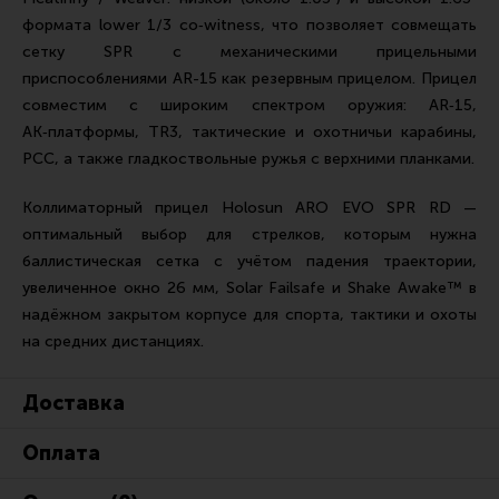
формата lower 1/3 co‑witness, что позволяет совмещать
сетку SPR с механическими прицельными
приспособлениями AR-15 как резервным прицелом. Прицел
совместим с широким спектром оружия: AR‑15,
АК‑платформы, TR3, тактические и охотничьи карабины,
PCC, а также гладкоствольные ружья с верхними планками.
Коллиматорный прицел Holosun ARO EVO SPR RD —
оптимальный выбор для стрелков, которым нужна
баллистическая сетка с учётом падения траектории,
увеличенное окно 26 мм, Solar Failsafe и Shake Awake™ в
надёжном закрытом корпусе для спорта, тактики и охоты
на средних дистанциях.
Доставка
Оплата