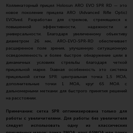
Коллиматорный прицел Holosun ARO EVO SPR RD — это
Все разделы
новое поколение прицела ARO (Advanced Rifle Optic)
Новости
EVOlved. Разработан для стрелков, стремящихся к
повышенной эффективности, надежности и
Мероприятия
универсальности. Благодаря увеличенному объективу
Обзоры
диаметром 26 мм, ARO-EVO-SPR-RD обеспечивает
расширенное поле зрения, улучшенную ситуационную
Фотоотчеты
осведомленность и более быстрое обнаружение цели в
динамичных условиях стрельбы благодаря четкой
прицельной марке. Главная особенность это система
прицельной сетки SPR: центральная точка 1,5 MOA,
дополнительные точки 1 MOA, круг 65 MOA c
дальномерными метками для быстрого принятия решений
на расстоянии.
Примечание: сетка SPR оптимизирована только для
работы с увеличителями. Для работы без увеличителя
следует использовать одну из классических
прицельных марок: точка 2МОА, круг 65МОА или точку