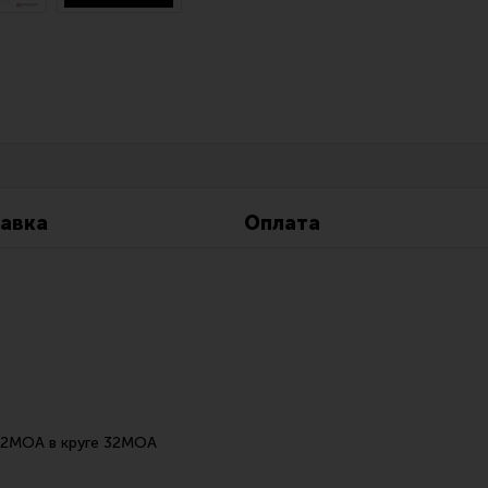
Все разделы
Новости
Мероприятия
авка
Оплата
 2MOA в круге 32МОА