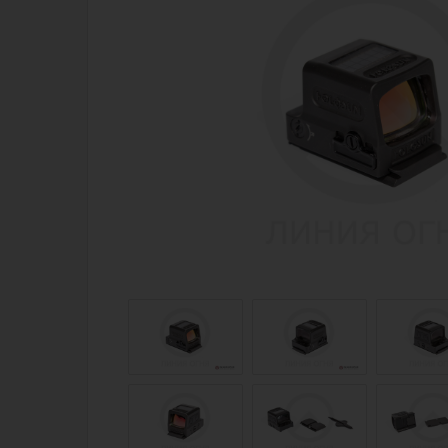
Магазин для тех, кто стреляет
Каталог товаров для стрельбы
Снаряжение для IPSC
Экипировка
Кобуры для IPSC
Пневматика
Паучеры и патронташи
Стрелковые 
Ремни для IPSC
Стрелковые 
Стрелковые таймеры
Кобуры
Холощение и тренировки
Подсумки
Другие аксессуары IPSC
Перчатки