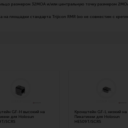
кольцо размером 32MOA и/или центральную точку размером 2MO
 на площадки стандарта Trijicon RMR (но не совместим с крепл
тейн GF-H высокий на
Кронштейн GF-L низкий на
инни для Holosun
Пикатинни для Holosun
9T/SCRS
HE509T/SCRS