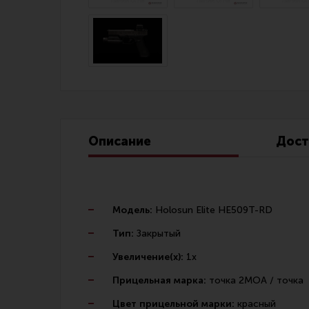
Линия Огня Медиа
Описание
Дост
Модель:
Holosun Elite HE509T-RD
Тип:
Закрытый
Увеличение(x):
1х
Прицельная марка:
точка 2МОА / точка
Цвет прицельной марки:
красный