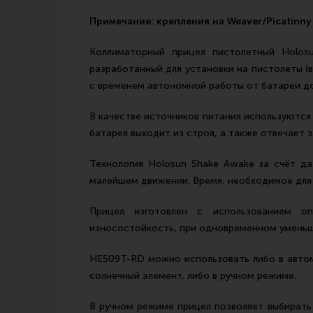
Примечание: крепления на Weaver/Picatinny
Коллиматорный прицел пистолетный Holos
разработанный для установки на пистолеты (
с временем автономной работы от батареи до 5
В качестве источников питания используются 
батарея выходит из строя, а также отвечает 
Технология Holosun Shake Awake за счёт д
малейшем движении. Время, необходимое для 
Прицел изготовлен с использованием оп
износостойкость, при одновременном уменьше
HE509T-RD можно использовать либо в автом
солнечный элемент, либо в ручном режиме.
В ручном режиме прицел позволяет выбирать