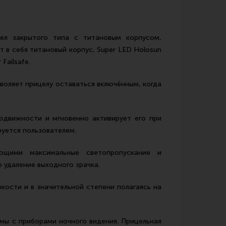
ел закрытого типа с титановым корпусом,
 в себя титановый корпус, Super LED Holosun
Failsafe.
зволяет прицелу оставаться включённым, когда
одвижности и мгновенно активирует его при
уется пользователем.
ающими максимальные светопропускание и
 удаление выходного зрачка.
ости и в значительной степени полагаясь на
мы с приборами ночного видения. Прицельная