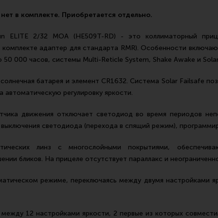
 нет в комплекте. Приобретается отдельно.
un ELITE 2/32 MOA (HE509T-RD) - это коллиматорный приц
в комплекте адаптер для стандарта RMR). Особенности включают
0 000 часов, системы Multi-Reticle System, Shake Awake и Solar 
солнечная батарея и элемент CR1632. Система Solar Failsafe по
за автоматическую регулировку яркости.
атчика движения отключает светодиод во время периодов неп
выключения светодиода (перехода в спящий режим), программир
тических линз с многослойными покрытиями, обеспечив
нии бликов. На прицеле отсутствует параллакс и неограниченно
атическом режиме, переключаясь между двумя настройками ярк
 между 12 настройками яркости, 2 первые из которых совмести