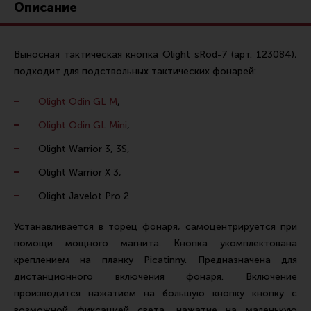
Описание
Ремни для IPSC
Стрелковые таймеры
Выносная тактическая кнопка Olight sRod-7 (арт.
123084
),
Холощение и тренировки
подходит для подствольных тактических фонарей:
Другие аксессуары IPSC
Olight Odin GL M
,
Экипировка
Olight Odin GL Mini
,
Пневматика
Olight Warrior 3, 3S,
Стрелковые очки
Olight Warrior X 3,
Стрелковые наушники
Olight Javelot Pro 2
Кобуры
Подсумки
Устанавливается в торец фонаря, самоцентрируется при
помощи мощного магнита. Кнопка укомплектована
Перчатки
креплением на планку Picatinny. Предназначена для
Разгрузочные системы и защита
дистанционного включения фонаря. Включение
Защита головы
производится нажатием на большую кнопку кнопку с
возможной фиксацией света, нажатие на маленькую