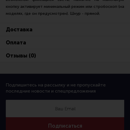
Тактическая медицина
кнопку активирует минимальный режим или стробоскоп (на
Чехлы, рюкзаки, сумки
моделях, где он предусмотрен). Шнур - прямой.
Фонари
Доставка
Прочее снаряжение
Чистка, уход за оружием и релоадинг
Оплата
Оружейная химия
Отзывы (0)
Инструменты и другие аксессуары
Шомполы и наборы для чистки
Ершики, вишеры, переходники
Подпишитесь на рассылку и не пропускайте
последние новости и спецпредложения
Патчи
Релоадинг
Линия Огня Медиа
Подписаться