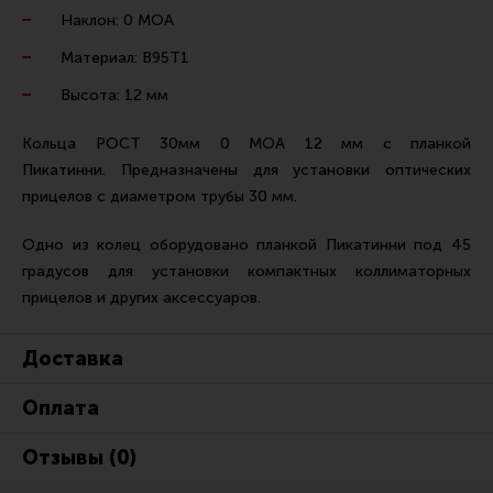
Ремни для IPSC
Наклон: 0 МОА
Стрелковые таймеры
Материал: В95Т1
Холощение и тренировки
Высота: 12 мм
Другие аксессуары IPSC
Кольца РОСТ 30мм 0 МОА 12 мм с планкой
Экипировка
Пикатинни. Предназначены для установки оптических
прицелов с диаметром трубы 30 мм.
Пневматика
Стрелковые очки
Одно из колец оборудовано планкой Пикатинни под 45
градусов для установки компактных коллиматорных
Стрелковые наушники
прицелов и других аксессуаров.
Кобуры
Подсумки
Доставка
Перчатки
Оплата
Разгрузочные системы и защита
Отзывы (0)
Защита головы