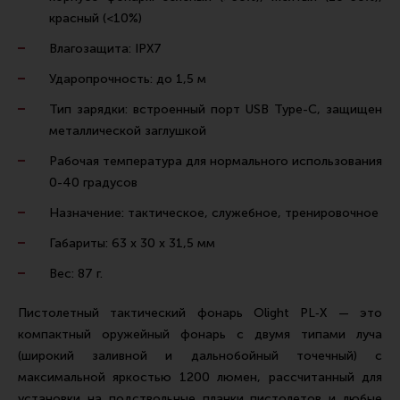
Тактическая медицина
красный (<10%)
Чехлы, рюкзаки, сумки
Влагозащита: IPX7
Фонари
Ударопрочность: до 1,5 м
Прочее снаряжение
Тип зарядки: встроенный порт USB Type-C, защищен
Чистка, уход за оружием и релоадинг
металлической заглушкой
Оружейная химия
Рабочая температура для нормального использования
0-40 градусов
Инструменты и другие аксессуары
Назначение: тактическое, служебное, тренировочное
Шомполы и наборы для чистки
Габариты: 63 х 30 х 31,5 мм
Ершики, вишеры, переходники
Вес: 87 г.
Патчи
Релоадинг
Пистолетный тактический фонарь Olight PL‑X — это
компактный оружейный фонарь с двумя типами луча
(широкий заливной и дальнобойный точечный) с
Линия Огня Медиа
максимальной яркостью 1200 люмен, рассчитанный для
установки на подствольные планки пистолетов и любые