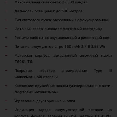
Максимальная сила света: 22 500 кандел
Ремни для IPSC
Дальность освещения: до 300 метров
Стрелковые таймеры
Тип светового пучка: рассеянный / сфокусированный
Холощение и тренировки
Источник света: высокоэффективный светодиод
Другие аксессуары IPSC
Режимы работы: сфокусированный и рассеянный свет
Экипировка
Питание: аккумулятор Li-po 960 mAh 3,7 В 3,55 Wh
Пневматика
Материал корпуса: авиационный алюминий марки
Стрелковые очки
Т6061 T6
Стрелковые наушники
Покрытие: жёсткое анодирование Type III
Кобуры
(максимальной) степени
Подсумки
Крепление: оружейные планки (универсальное, с анти-
люфтовым механизмом)
Перчатки
Управление: двусторонние кнопки
Разгрузочные системы и защита
Индикация заряда аккумуляторной батареи на
Защита головы
корпусе фонаря: зеленый (>60%), желтый (10-60%),