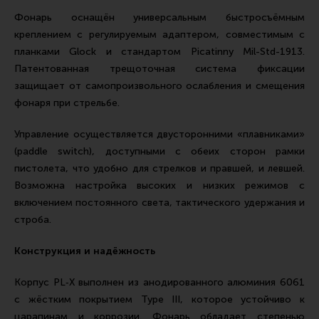
Фонарь оснащён универсальным быстросъёмным
креплением с регулируемым адаптером, совместимым с
планками Glock и стандартом Picatinny Mil-Std-1913.
Патентованная трещоточная система фиксации
защищает от самопроизвольного ослабления и смещения
фонаря при стрельбе.
Управление осуществляется двусторонними «плавниками»
(paddle switch), доступными с обеих сторон рамки
пистолета, что удобно для стрелков и правшей, и левшей.
Возможна настройка высоких и низких режимов с
включением постоянного света, тактического удержания и
строба.
Конструкция и надёжность
Корпус PL‑X выполнен из анодированного алюминия 6061
с жёстким покрытием Type III, которое устойчиво к
царапинам и коррозии. Фонарь обладает степенью