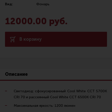
Вид:
Фонарь
Сошки
Антабки и ремни
12000.00 руб.
Фонари и ЛЦУ
Тюнинг для пистолетов
В корзину
Идеи для подарков
Все разделы
Магазин для тех, кто стреляет
Описание
Каталог товаров для стрельбы
Снаряжение для IPSC
Светодиод: сфокусированный Cool White ССT 5700К
CRI 70 и рассеянный Cool White ССT 6500K CRI 70
Кобуры для IPSC
Максимальная яркость: 1200 люмен
Паучеры и патронташи