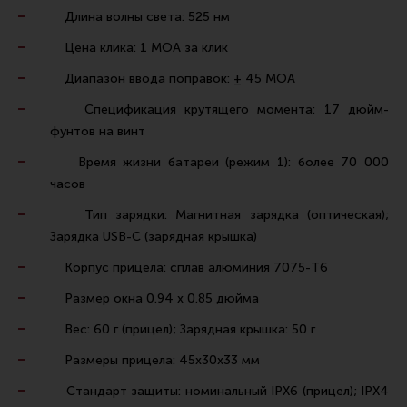
Ремни для IPSC
Длина волны света: 525 нм
Стрелковые таймеры
Цена клика: 1 MOA за клик
Холощение и тренировки
Диапазон ввода поправок: ± 45 MOA
Другие аксессуары IPSC
Спецификация крутящего момента: 17 дюйм-
фунтов на винт
Экипировка
Время жизни батареи (режим 1): более 70 000
Пневматика
часов
Стрелковые очки
Тип зарядки: Магнитная зарядка (оптическая);
Стрелковые наушники
Зарядка USB-C (зарядная крышка)
Кобуры
Корпус прицела: сплав алюминия 7075-T6
Подсумки
Размер окна 0.94 x 0.85 дюйма
Перчатки
Вес: 60 г (прицел); Зарядная крышка: 50 г
Разгрузочные системы и защита
Размеры прицела: 45х30х33 мм
Защита головы
Стандарт защиты: номинальный IPX6 (прицел); IPX4