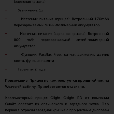
(зарядная крышка)
Тактическая медицина
Увеличение: 1x
Чехлы, рюкзаки, сумки
Источник питания (прицел): Встроенный 170mAh
Фонари
перезаряжаемый литий-полимерный аккумулятор
Прочее снаряжение
Источник питания (зарядная крышка): Встроенный
Чистка, уход за оружием и релоадинг
800 mAh перезаряжаемый литий-полимерный
Оружейная химия
аккумулятор
Инструменты и другие аксессуары
Функции: Parallax Free, датчик движения, датчик
света, функция памяти
Шомполы и наборы для чистки
Гарантия 2 года
Ершики, вишеры, переходники
Патчи
Примечание! Прицел не комплектуется кронштейном на
Weaver/Picatinny. Приобретается отдельно.
Релоадинг
Коллиматорный прицел Olight Osight RD от компании
Олайт состоит из оптического и зарядного чехла. Это
Линия Огня Медиа
первая в отрасли зарядная крышка с процентным дисплеем