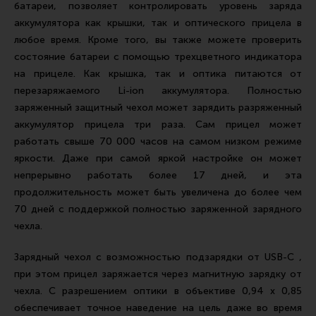
батареи, позволяет контролировать уровень заряда
Все разделы
аккумулятора как крышки, так и оптического прицела в
Новости
любое время. Кроме того, вы также можете проверить
состояние батареи с помощью трехцветного индикатора
Мероприятия
на прицеле. Как крышка, так и оптика питаются от
Обзоры
перезаряжаемого Li-ion аккумулятора. Полностью
заряженный защитный чехол может зарядить разряженный
Фотоотчеты
аккумулятор прицела три раза. Сам прицел может
работать свыше 70 000 часов на самом низком режиме
яркости. Даже при самой яркой настройке он может
непрерывно работать более 17 дней, и эта
продолжительность может быть увеличена до более чем
70 дней с поддержкой полностью заряженной зарядного
чехла.
Зарядный чехол с возможностью подзарядки от USB-C ,
при этом прицел заряжается через магнитную зарядку от
чехла. С разрешением оптики в объективе 0,94 x 0,85
обеспечивает точное наведение на цель даже во время